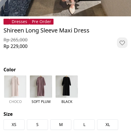
Dresses
Pre Order
Shireen Long Sleeve Maxi Dress
Rp 265,000
Rp 229,000
Color
CHOCO
SOFT PLUM
BLACK
Size
XS
S
M
L
XL